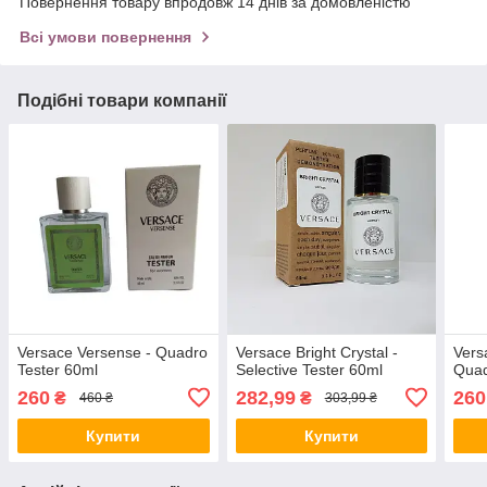
Повернення товару впродовж 14 днів за домовленістю
Всі умови повернення
Подібні товари компанії
Versace Versense - Quadro
Versace Bright Crystal -
Vers
Tester 60ml
Selective Tester 60ml
Quad
260
282,99
260
₴
₴
460 ₴
303,99 ₴
Купити
Купити