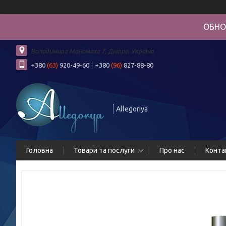
ОБНО
Володимира Мономаха 7, Дніпро, Україна
+380
(63)
920-49-60
+380
(96)
827-88-80
Allegoriya
Головна
Товари та послуги
Про нас
Конта