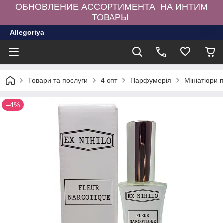
ОБНОВЛЕНИЕ АССОРТИМЕНТА НА ИНТИМ
ТОВАРЫ
Allegoriya
Товари та послуги
4 опт
Парфумерія
Мініатюри 
–4%