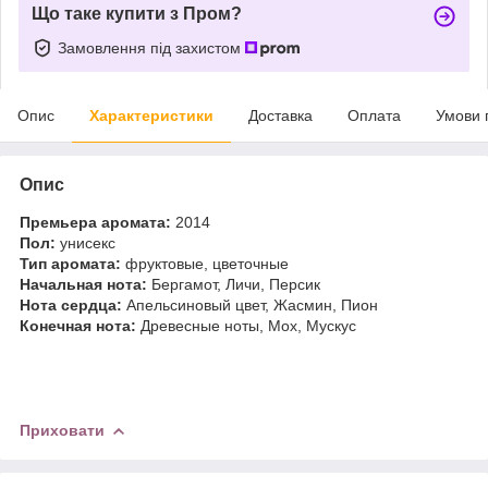
Що таке купити з Пром?
Замовлення під захистом
Опис
Характеристики
Доставка
Оплата
Умови 
Опис
Премьера аромата:
2014
Пол:
унисекс
Тип аромата:
фруктовые, цветочные
Начальная нота:
Бергамот, Личи, Персик
Нота сердца:
Апельсиновый цвет, Жасмин, Пион
Конечная нота:
Древесные ноты, Мох, Мускус
Приховати