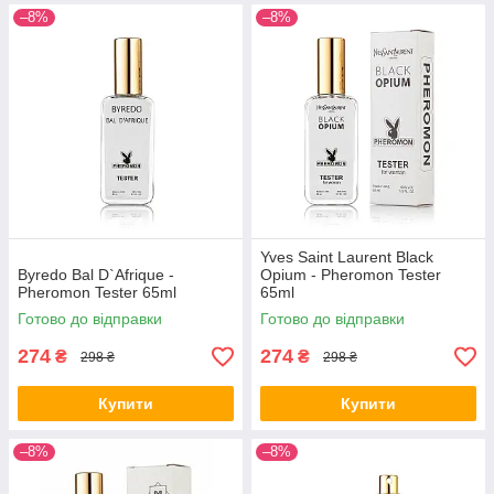
–8%
–8%
Yves Saint Laurent Black
Byredo Bal D`Afrique -
Opium - Pheromon Tester
Pheromon Tester 65ml
65ml
Готово до відправки
Готово до відправки
274
274
₴
₴
298 ₴
298 ₴
Купити
Купити
–8%
–8%