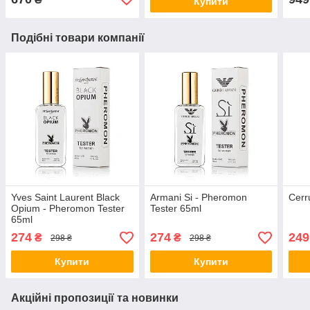
Купити
Подібні товари компанії
Yves Saint Laurent Black
Armani Si - Pheromon
Cerr
Opium - Pheromon Tester
Tester 65ml
65ml
274
274
249
₴
₴
298 ₴
298 ₴
Купити
Купити
Акційні пропозиції та новинки