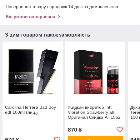
Повернення товару впродовж 14 днів за домовленістю
Всі умови повернення
З цим товаром також замовляють
Carolina Herrera Bad Boy
Жидкий вибратор Intt
Духи
edt 100ml (лиц.)
Vibration Strawberry all
Teren
Оригинал Скидка All 1562
100 
Афро
all К
870
₴
670
949
₴