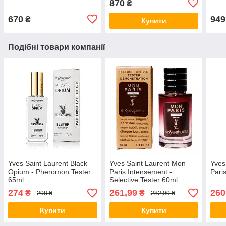
870
₴
670
949
₴
Купити
Подібні товари компанії
Yves Saint Laurent Black
Yves Saint Laurent Mon
Yves
Opium - Pheromon Tester
Paris Intensement -
Pari
65ml
Selective Tester 60ml
274
261,99
260
₴
₴
298 ₴
282,99 ₴
Купити
Купити