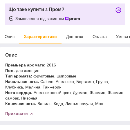
Що таке купити з Пром?
Замовлення під захистом
Опис
Характеристики
Доставка
Оплата
Умови 
Опис
Премьера аромата:
2016
Пол:
для женщин
Тип аромата:
фруктовые, шипровые
Начальная нота:
Calone, Апельсин, Бергамот, Груша,
Клубника, Малина, Танжерин
Нота сердца:
Апельсиновый цвет, Дурман, Жасмин, Жасмин
самбак, Пивонья
Конечная нота:
Ваниль, Кедр, Листья пачули, Мох
Приховати