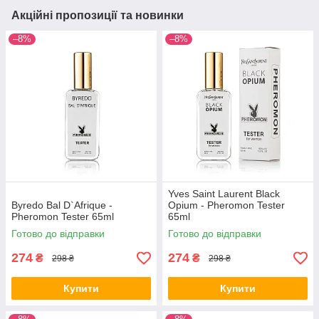
Акційні пропозиції та новинки
–8%
–8%
Yves Saint Laurent Black
Byredo Bal D`Afrique -
Opium - Pheromon Tester
Pheromon Tester 65ml
65ml
Готово до відправки
Готово до відправки
274
274
₴
₴
298 ₴
298 ₴
Купити
Купити