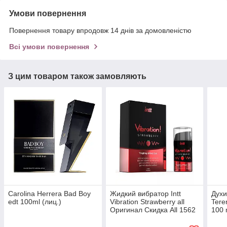
Умови повернення
Повернення товару впродовж 14 днів за домовленістю
Всі умови повернення
З цим товаром також замовляють
Carolina Herrera Bad Boy
Жидкий вибратор Intt
Духи
edt 100ml (лиц.)
Vibration Strawberry all
Teren
Оригинал Скидка All 1562
100 
Афро
all К