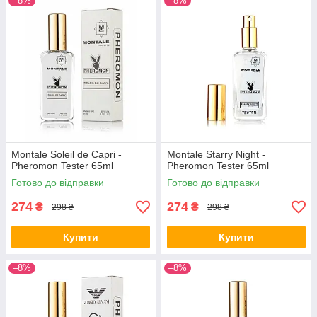
–8%
–8%
Montale Soleil de Capri -
Montale Starry Night -
Pheromon Tester 65ml
Pheromon Tester 65ml
Готово до відправки
Готово до відправки
274
274
₴
₴
298 ₴
298 ₴
Купити
Купити
–8%
–8%