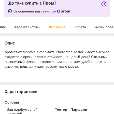
Що таке купити з Пром?
Замовлення під захистом
пис
Характеристики
Доставка
Оплата
Умови пове
Опис
Аромат от Montale в формате Pheromon Tester имеет высокое
сходство с оригиналом и стойкость на целый день! Стильный
лаконичный флакон с золотистым колпачком удобно носить в
сумочке, ведь занимает совсем мало места.
Характеристики
Основні
Вид парфумерної
Тестер - Парфуми
продукції