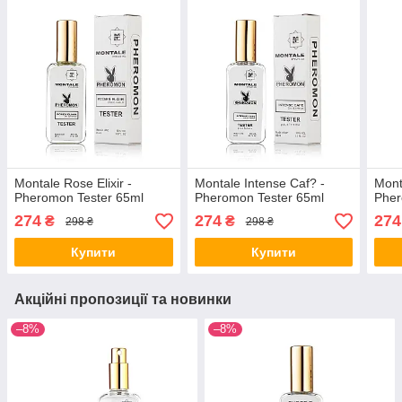
Montale Rose Elixir -
Montale Intense Caf? -
Mont
Pheromon Tester 65ml
Pheromon Tester 65ml
Pher
274
274
274
₴
₴
298 ₴
298 ₴
Купити
Купити
Акційні пропозиції та новинки
–8%
–8%