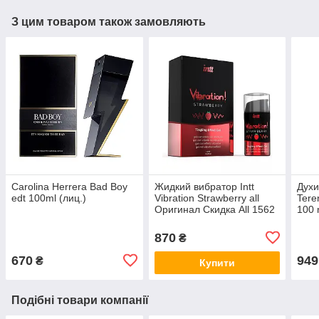
З цим товаром також замовляють
Carolina Herrera Bad Boy
Жидкий вибратор Intt
Духи
edt 100ml (лиц.)
Vibration Strawberry all
Teren
Оригинал Скидка All 1562
100 
Афро
all К
870
₴
670
949
₴
Купити
Подібні товари компанії