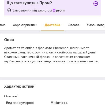
Що таке купити з Пром?
Замовлення під захистом
пис
Характеристики
Доставка
Оплата
Умови пове
Опис
Аромат от Valentino в формате Pheromon Tester имеет
высокое сходство с оригиналом и стойкость на целый день!
Стильный лаконичный флакон с золотистым колпачком
удобно носить в сумочке, ведь занимает совсем мало места.
Характеристики
Основні
Вид парфумерної
Мініатюра