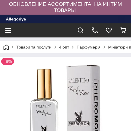
ОБНОВЛЕНИЕ АССОРТИМЕНТА НА ИНТИМ
ТОВАРЫ
Allegoriya
Товари та послуги
4 опт
Парфумерія
Мініатюри 
–8%