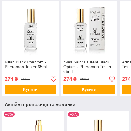
Kilian Black Phantom -
Yves Saint Laurent Black
Arma
Pheromon Tester 65ml
Opium - Pheromon Tester
Test
65ml
274
274
274
₴
₴
298 ₴
298 ₴
Купити
Купити
Акційні пропозиції та новинки
–8%
–8%