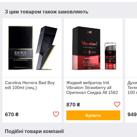
З цим товаром також замовляють
Carolina Herrera Bad Boy
Жидкий вибратор Intt
Духи
edt 100ml (лиц.)
Vibration Strawberry all
Teren
Оригинал Скидка All 1562
100 
Афро
all К
870
₴
670
949
₴
Купити
Подібні товари компанії