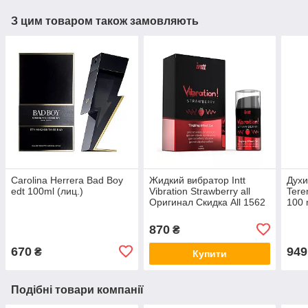
З цим товаром також замовляють
Carolina Herrera Bad Boy
Жидкий вибратор Intt
Духи
edt 100ml (лиц.)
Vibration Strawberry all
Teren
Оригинал Скидка All 1562
100 
Афро
all К
870
₴
670
949
₴
Купити
Подібні товари компанії