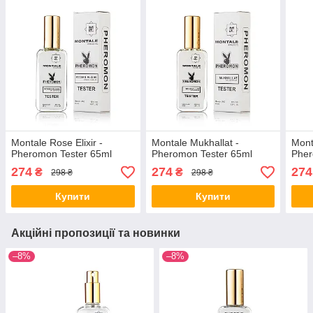
Montale Rose Elixir -
Montale Mukhallat -
Mont
Pheromon Tester 65ml
Pheromon Tester 65ml
Pher
274
274
274
₴
₴
298 ₴
298 ₴
Купити
Купити
Акційні пропозиції та новинки
–8%
–8%