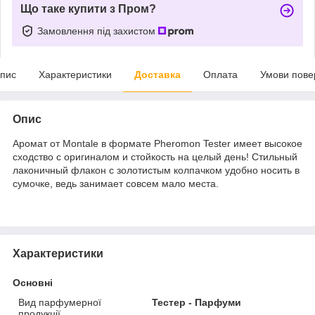
Що таке купити з Пром?
Замовлення під захистом
пис
Характеристики
Доставка
Оплата
Умови пове
Опис
Аромат от Montale в формате Pheromon Tester имеет высокое
сходство с оригиналом и стойкость на целый день! Стильный
лаконичный флакон с золотистым колпачком удобно носить в
сумочке, ведь занимает совсем мало места.
Характеристики
Основні
Вид парфумерної
Тестер - Парфуми
продукції