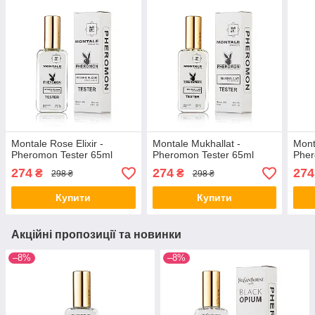
Montale Rose Elixir -
Montale Mukhallat -
Mont
Pheromon Tester 65ml
Pheromon Tester 65ml
Pher
274
274
274
₴
₴
298 ₴
298 ₴
Купити
Купити
Акційні пропозиції та новинки
–8%
–8%