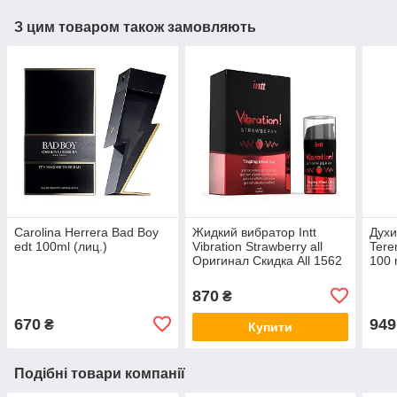
З цим товаром також замовляють
Carolina Herrera Bad Boy
Жидкий вибратор Intt
Духи
edt 100ml (лиц.)
Vibration Strawberry all
Teren
Оригинал Скидка All 1562
100 
Афро
all К
870
₴
670
949
₴
Купити
Подібні товари компанії