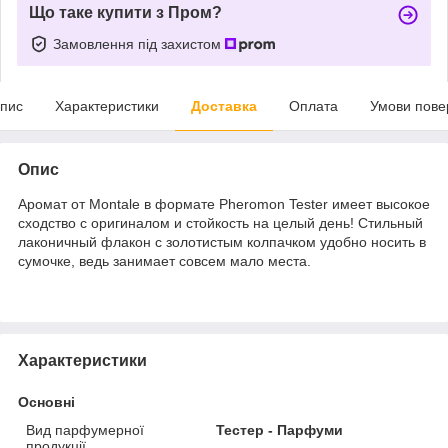
Що таке купити з Пром?
Замовлення під захистом
пис
Характеристики
Доставка
Оплата
Умови пове
Опис
Аромат от Montale в формате Pheromon Tester имеет высокое
сходство с оригиналом и стойкость на целый день! Стильный
лаконичный флакон с золотистым колпачком удобно носить в
сумочке, ведь занимает совсем мало места.
Характеристики
Основні
Вид парфумерної
Тестер - Парфуми
продукції