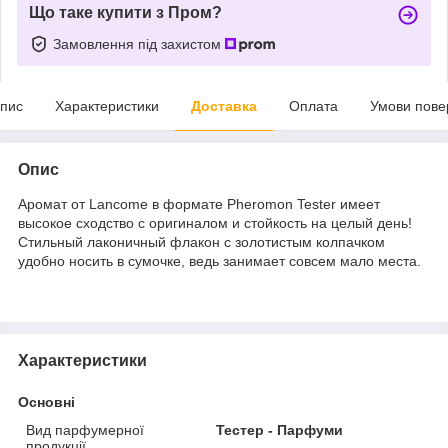
Що таке купити з Пром?
Замовлення під захистом
пис
Характеристики
Доставка
Оплата
Умови пове
Опис
Аромат от Lancome в формате Pheromon Tester имеет
высокое сходство с оригиналом и стойкость на целый день!
Стильный лаконичный флакон с золотистым колпачком
удобно носить в сумочке, ведь занимает совсем мало места.
Характеристики
Основні
Вид парфумерної
Тестер - Парфуми
продукції