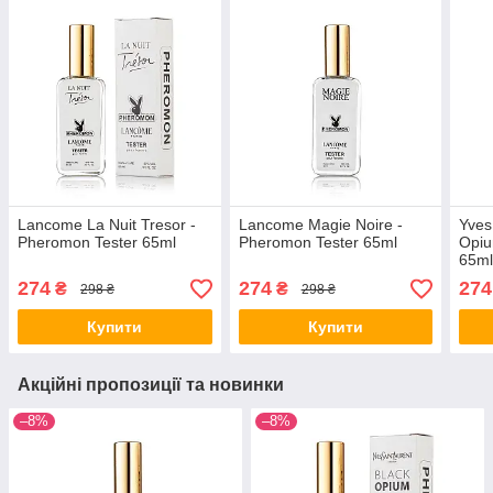
Lancome La Nuit Tresor -
Lancome Magie Noire -
Yves
Pheromon Tester 65ml
Pheromon Tester 65ml
Opiu
65m
274
274
274
₴
₴
298 ₴
298 ₴
Купити
Купити
Акційні пропозиції та новинки
–8%
–8%