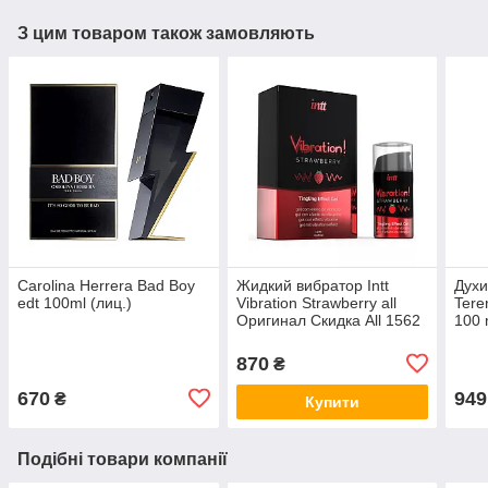
З цим товаром також замовляють
Carolina Herrera Bad Boy
Жидкий вибратор Intt
Духи
edt 100ml (лиц.)
Vibration Strawberry all
Teren
Оригинал Скидка All 1562
100 
Афро
all К
870
₴
670
949
₴
Купити
Подібні товари компанії