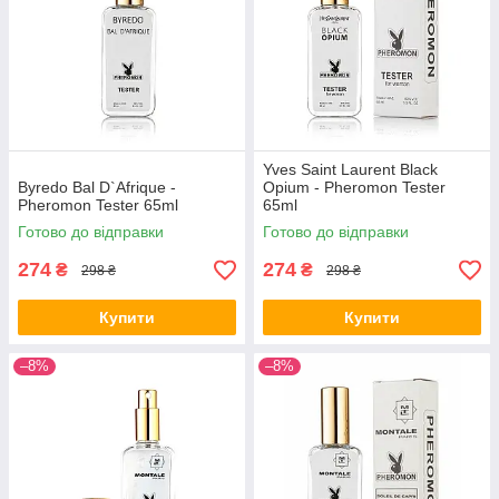
Yves Saint Laurent Black
Byredo Bal D`Afrique -
Opium - Pheromon Tester
Pheromon Tester 65ml
65ml
Готово до відправки
Готово до відправки
274
274
₴
₴
298 ₴
298 ₴
Купити
Купити
–8%
–8%