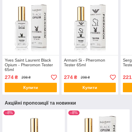
Yves Saint Laurent Black
Armani Si - Pheromon
Serg
Opium - Pheromon Tester
Tester 65ml
Test
65ml
274
274
221
₴
₴
298 ₴
298 ₴
Купити
Купити
Акційні пропозиції та новинки
–8%
–8%