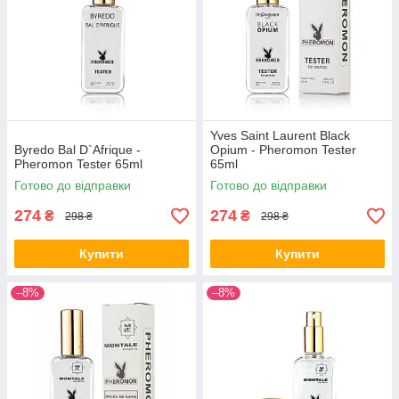
Yves Saint Laurent Black
Byredo Bal D`Afrique -
Opium - Pheromon Tester
Pheromon Tester 65ml
65ml
Готово до відправки
Готово до відправки
274
274
₴
₴
298 ₴
298 ₴
Купити
Купити
–8%
–8%