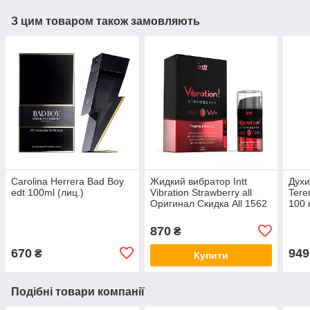
З цим товаром також замовляють
Carolina Herrera Bad Boy
Жидкий вибратор Intt
Духи
edt 100ml (лиц.)
Vibration Strawberry all
Teren
Оригинал Скидка All 1562
100 
Афро
all К
870
₴
670
949
₴
Купити
Подібні товари компанії