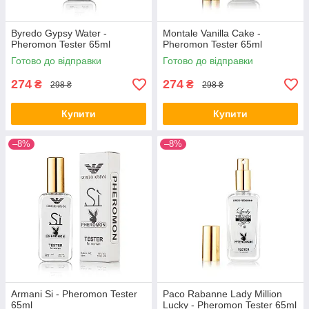
Byredo Gypsy Water -
Montale Vanilla Cake -
Pheromon Tester 65ml
Pheromon Tester 65ml
Готово до відправки
Готово до відправки
274
274
₴
₴
298 ₴
298 ₴
Купити
Купити
–8%
–8%
Armani Si - Pheromon Tester
Paco Rabanne Lady Million
65ml
Lucky - Pheromon Tester 65ml