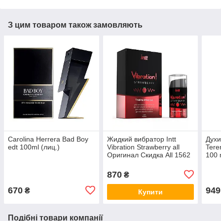
З цим товаром також замовляють
Carolina Herrera Bad Boy
Жидкий вибратор Intt
Духи
edt 100ml (лиц.)
Vibration Strawberry all
Teren
Оригинал Скидка All 1562
100 
Афро
all К
870
₴
670
949
₴
Купити
Подібні товари компанії