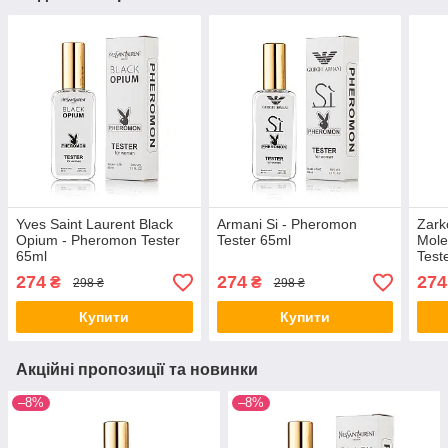
Yves Saint Laurent Black
Armani Si - Pheromon
Zark
Opium - Pheromon Tester
Tester 65ml
Mole
65ml
Test
274
274
274
₴
₴
298 ₴
298 ₴
Купити
Купити
Акційні пропозиції та новинки
–8%
–8%