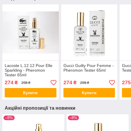
Lacoste L.12.12 Pour Elle
Gucci Guilty Pour Femme -
Gucc
Sparkling - Pheromon
Pheromon Tester 65ml
Test
Tester 65ml
274
274
275
₴
₴
298 ₴
298 ₴
Купити
Купити
Акційні пропозиції та новинки
–8%
–8%