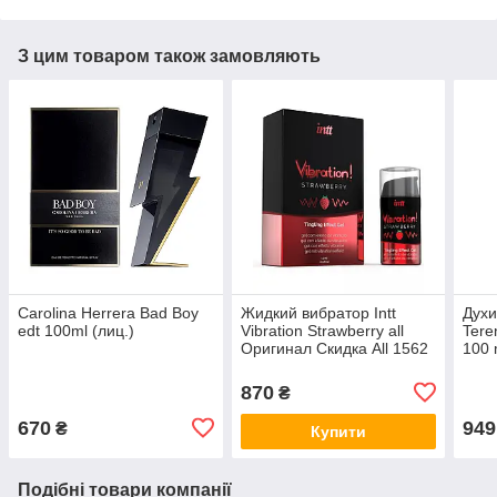
З цим товаром також замовляють
Carolina Herrera Bad Boy
Жидкий вибратор Intt
Духи
edt 100ml (лиц.)
Vibration Strawberry all
Teren
Оригинал Скидка All 1562
100 
Афро
all К
870
₴
670
949
₴
Купити
Подібні товари компанії