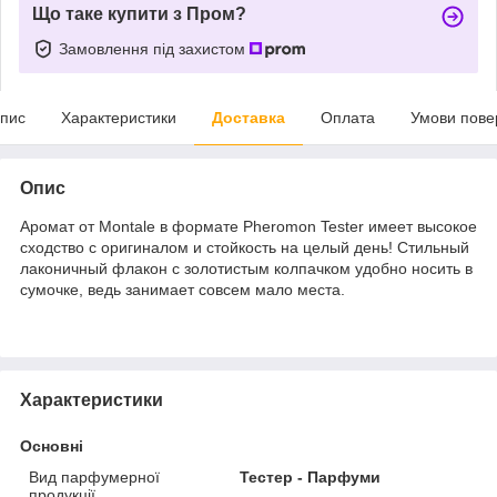
Що таке купити з Пром?
Замовлення під захистом
пис
Характеристики
Доставка
Оплата
Умови пове
Опис
Аромат от Montale в формате Pheromon Tester имеет высокое
сходство с оригиналом и стойкость на целый день! Стильный
лаконичный флакон с золотистым колпачком удобно носить в
сумочке, ведь занимает совсем мало места.
Характеристики
Основні
Вид парфумерної
Тестер - Парфуми
продукції