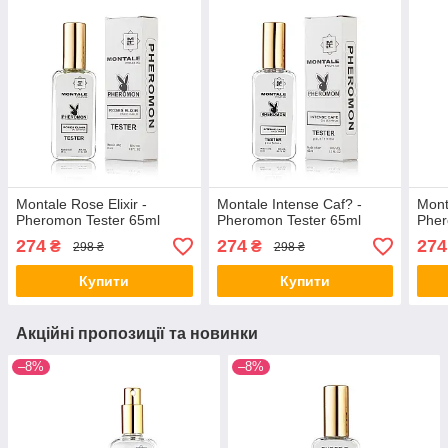
Montale Rose Elixir -
Montale Intense Caf? -
Mont
Pheromon Tester 65ml
Pheromon Tester 65ml
Pher
274
274
274
₴
₴
298 ₴
298 ₴
Купити
Купити
Акційні пропозиції та новинки
–8%
–8%