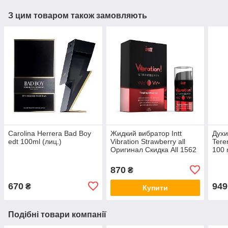
З цим товаром також замовляють
Carolina Herrera Bad Boy
Жидкий вибратор Intt
Духи
edt 100ml (лиц.)
Vibration Strawberry all
Teren
Оригинал Скидка All 1562
100 
Афро
all К
870
₴
670
949
₴
Купити
Подібні товари компанії