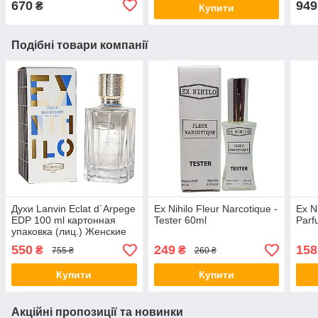
670
949
₴
Купити
Подібні товари компанії
Духи Lanvin Eclat d`Arpege
Ex Nihilo Fleur Narcotique -
Ex N
EDP 100 ml картонная
Tester 60ml
Parf
упаковка (лиц.) Женские
духи Парфюм
550
249
158
₴
₴
755 ₴
260 ₴
Купити
Купити
Акційні пропозиції та новинки