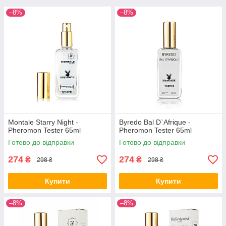
–8%
–8%
Montale Starry Night -
Byredo Bal D`Afrique -
Pheromon Tester 65ml
Pheromon Tester 65ml
Готово до відправки
Готово до відправки
274
274
₴
₴
298 ₴
298 ₴
Купити
Купити
–8%
–8%