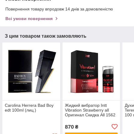
Повернення товару впродовж 14 днів за домовленістю
Всі умови повернення
З цим товаром також замовляють
Carolina Herrera Bad Boy
Жидкий вибратор Intt
Духи
edt 100ml (лиц.)
Vibration Strawberry all
Teren
Оригинал Скидка All 1562
100 
Афро
all К
870
₴