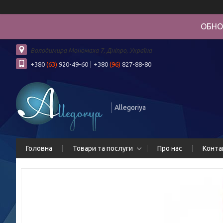
ОБНО
Володимира Мономаха 7, Дніпро, Україна
+380
(63)
920-49-60
+380
(96)
827-88-80
Allegoriya
Головна
Товари та послуги
Про нас
Конта