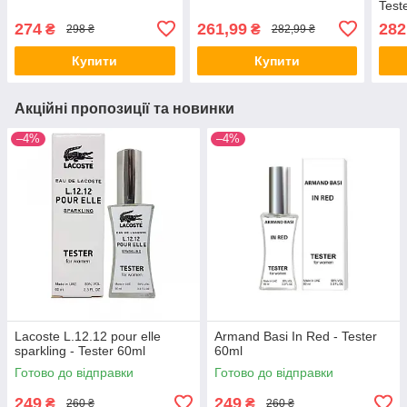
Test
274
261,99
282
₴
₴
298 ₴
282,99 ₴
Купити
Купити
Акційні пропозиції та новинки
–4%
–4%
Lacoste L.12.12 pour elle
Armand Basi In Red - Tester
sparkling - Tester 60ml
60ml
Готово до відправки
Готово до відправки
249
249
₴
₴
260 ₴
260 ₴