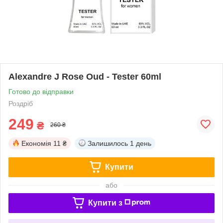
Alexandre J Rose Oud - Tester 60ml
Готово до відправки
Роздріб
249
₴
260 ₴
Економія
11 ₴
Залишилось
1 день
Купити
або
Купити з