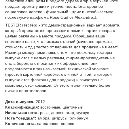
лепестков алой розы и редкого дерева агар в верхней ноте
придает аромату шик и утонченность. Благородное
сандаловое дерево - финальный штрих и незабываемое
послевкусие парфюма Rose Oud от Alexandre.J.
TESTER (тестер) - это демонстрационный вариант аромата,
который прилагается производителями к партии товара с
целью рекламы на месте продажи. Обращаем ваше
внимание на то, что никаких отличий (качество аромата,
стойкость и т.д.) тестер от варианта для продажи не имеет!
Разница между ними лишь в том, что поскольку тестеры
выпускаются с целью рекламы, фирма-производитель не
столь бережно относится к их оформлению: они
предлагаются в так называемой технической упаковке
(простой картонной коробке, отличной от той, в которой
выпускаются флаконы для продажи) и зачастую не
комплектуются крышкой. От этого и значительно более
низкая цена тестеров.
Дата выпуска:
2012
Классификация:
восточные, цветочные
Начальная нота:
роза, дерево агар, мускус
Нота "сердца":
амбра, цитрусы, олибанум
Конечная нота:
сандаловое дерево