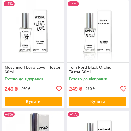
–4%
–4%
Moschino I Love Love - Tester
Tom Ford Black Orchid -
60ml
Tester 60ml
Готово до відправки
Готово до відправки
249
249
₴
₴
260 ₴
260 ₴
Купити
Купити
–4%
–4%