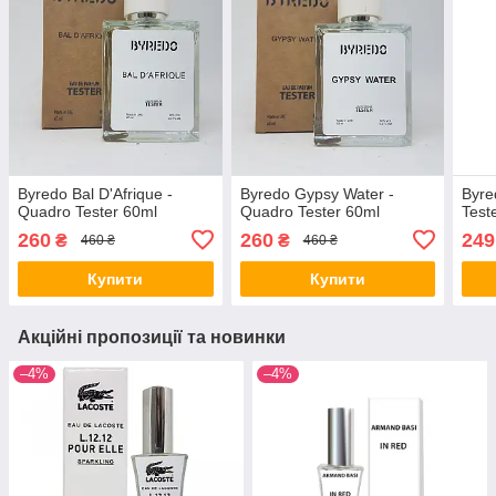
Byredo Bal D'Afrique -
Byredo Gypsy Water -
Byre
Quadro Tester 60ml
Quadro Tester 60ml
Test
260
260
249
₴
₴
460 ₴
460 ₴
Купити
Купити
Акційні пропозиції та новинки
–4%
–4%