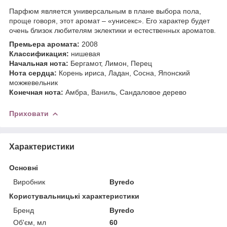
Парфюм является универсальным в плане выбора пола,
проще говоря, этот аромат – «унисекс». Его характер будет
очень близок любителям эклектики и естественных ароматов.
Премьера аромата:
2008
Классификация:
нишевая
Начальная нота:
Бергамот, Лимон, Перец
Нота сердца:
Корень ириса, Ладан, Сосна, Японский
можжевельник
Конечная нота:
Амбра, Ваниль, Сандаловое дерево
Приховати
Характеристики
Основні
Виробник
Byredo
Користувальницькі характеристики
Бренд
Byredo
Об'єм, мл
60