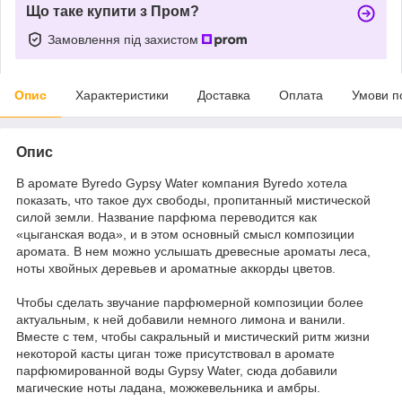
Що таке купити з Пром?
Замовлення під захистом
Опис
Характеристики
Доставка
Оплата
Умови п
Опис
В аромате Byredo Gypsy Water компания Byredo хотела
показать, что такое дух свободы, пропитанный мистической
силой земли. Название парфюма переводится как
«цыганская вода», и в этом основный смысл композиции
аромата. В нем можно услышать древесные ароматы леса,
ноты хвойных деревьев и ароматные аккорды цветов.
Чтобы сделать звучание парфюмерной композиции более
актуальным, к ней добавили немного лимона и ванили.
Вместе с тем, чтобы сакральный и мистический ритм жизни
некоторой касты циган тоже присутствовал в аромате
парфюмированной воды Gypsy Water, сюда добавили
магические ноты ладана, можжевельника и амбры.