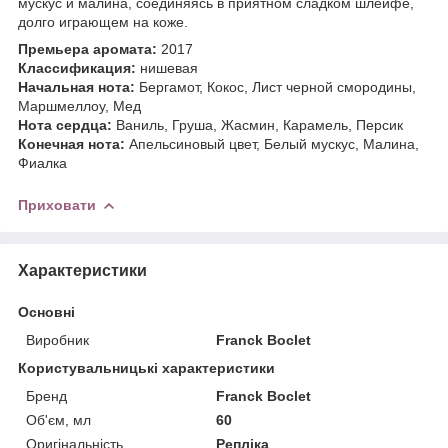
мускус и малина, соединяясь в приятном сладком шлейфе,
долго играющем на коже.
Премьера аромата:
2017
Классификация:
нишевая
Начальная нота:
Бергамот, Кокос, Лист черной смородины,
Маршмеллоу, Мед
Нота сердца:
Ваниль, Груша, Жасмин, Карамель, Персик
Конечная нота:
Апельсиновый цвет, Белый мускус, Малина,
Фиалка
Приховати
Характеристики
Основні
Виробник
Franck Boclet
Користувальницькі характеристики
Бренд
Franck Boclet
Об'єм, мл
60
Оригінальність
Репліка