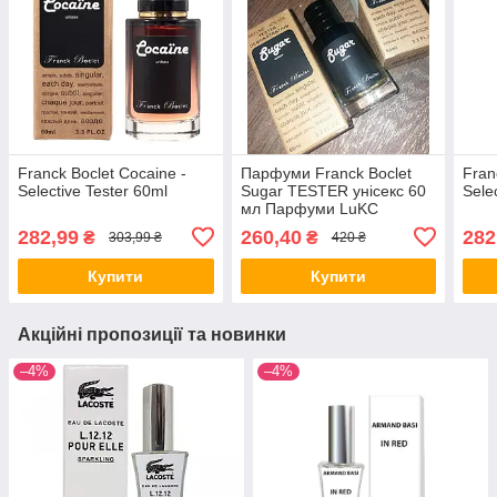
Franck Boclet Cocaine -
Парфуми Franck Boclet
Fran
Selective Tester 60ml
Sugar TESTER унісекс 60
Sele
мл Парфуми LuKC
ЯКІСТЬ
282,99
260,40
282
₴
₴
303,99 ₴
420 ₴
Купити
Купити
Акційні пропозиції та новинки
–4%
–4%