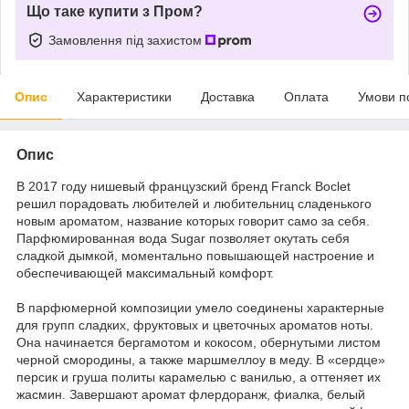
Що таке купити з Пром?
Замовлення під захистом
Опис
Характеристики
Доставка
Оплата
Умови п
Опис
В 2017 году нишевый французский бренд Franck Boclet
решил порадовать любителей и любительниц сладенького
новым ароматом, название которых говорит само за себя.
Парфюмированная вода Sugar позволяет окутать себя
сладкой дымкой, моментально повышающей настроение и
обеспечивающей максимальный комфорт.
В парфюмерной композиции умело соединены характерные
для групп сладких, фруктовых и цветочных ароматов ноты.
Она начинается бергамотом и кокосом, обернутыми листом
черной смородины, а также маршмеллоу в меду. В «сердце»
персик и груша политы карамелью с ванилью, а оттеняет их
жасмин. Завершают аромат флердоранж, фиалка, белый