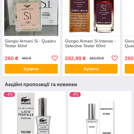
Giorgio Armani Si - Quadro
Giorgio Armani Si Intense -
Gior
Tester 60ml
Selective Tester 60ml
Quad
260
282,99
260
₴
₴
460 ₴
303,99 ₴
Купити
Купити
Акційні пропозиції та новинки
–4%
–4%