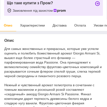
Що таке купити з Пром?
Замовлення під захистом
Опис
Характеристики
Доставка
Оплата
Умови п
Опис
Для самых женственных и прекрасных, которые уже успели
оценить и полюбить божественный аромат Giorgio Armani Si,
вышел еще более страстный его фланкер —
парфюмированная вода Passione. Она принадлежит к
великолепному семейству фруктово-цветочных композиций и
раскрывается сочным флером спелой груши, слегка терпкой
черной смородины и пикантного розового перца.
Нежный и чувственный аромат гелиотропа в сочетании с
томным жасмином и роскошной розой составляют
«сердечный» аккорд Giorgio Armani Si Passione. Финал
композиции дарит терпкость древесины белого кедра и
сладкую нугу ванили. Фруктово-цветочная феерия