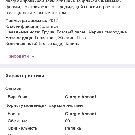
парфюмированной воды облачена во флакон узнаваемой
формы, но отличается от предыдущей версии страстным
насыщенным красным цветом.
Премьера аромата:
2017
Классификация:
элитная
Начальная нота:
Груша, Розовый перец, Черная смородина
Нота сердца:
Гелиотроп, Жасмин, Роза
Конечная нота:
Белый кедр, Ваниль
Приховати
Характеристики
Основні
Виробник
Giorgio Armani
Користувальницькі характеристики
Бренд
Giorgio Armani
Об'єм, мл
60
Оригінальність
Репліка