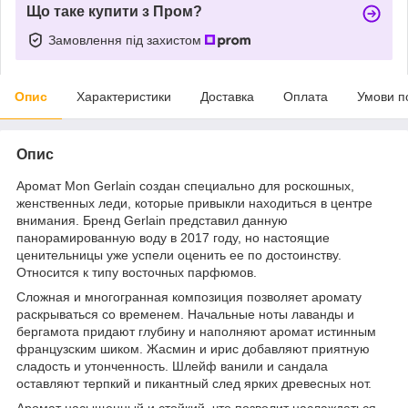
Що таке купити з Пром?
Замовлення під захистом
Опис
Характеристики
Доставка
Оплата
Умови п
Опис
Аромат Mon Gerlain создан специально для роскошных,
женственных леди, которые привыкли находиться в центре
внимания. Бренд Gerlain представил данную
панорамированную воду в 2017 году, но настоящие
ценительницы уже успели оценить ее по достоинству.
Относится к типу восточных парфюмов.
Сложная и многогранная композиция позволяет аромату
раскрываться со временем. Начальные ноты лаванды и
бергамота придают глубину и наполняют аромат истинным
французским шиком. Жасмин и ирис добавляют приятную
сладость и утонченность. Шлейф ванили и сандала
оставляют терпкий и пикантный след ярких древесных нот.
Аромат насыщенный и стойкий, что позволит наслаждаться