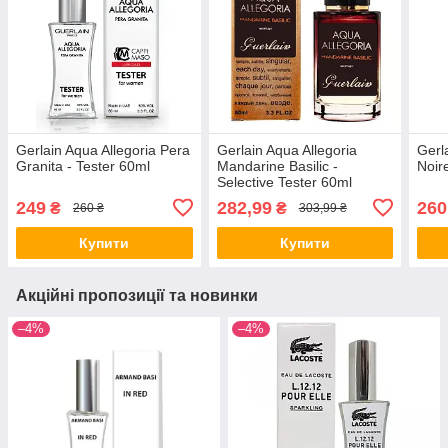
Gerlain Aqua Allegoria Pera
Gerlain Aqua Allegoria
Gerl
Granita - Tester 60ml
Mandarine Basilic -
Noir
Selective Tester 60ml
249
282,99
260
₴
₴
260 ₴
303,99 ₴
Купити
Купити
Акційні пропозиції та новинки
–4%
–4%