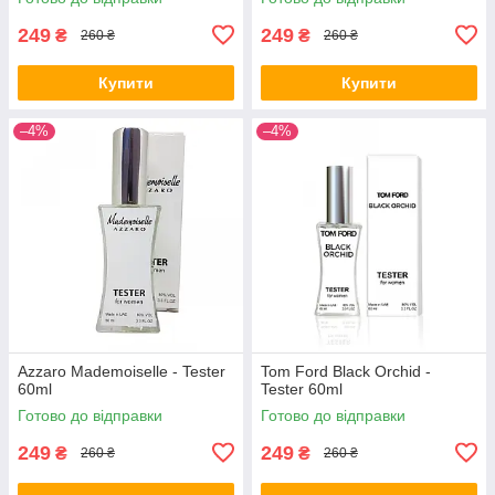
249
249
₴
₴
260 ₴
260 ₴
Купити
Купити
–4%
–4%
Azzaro Mademoiselle - Tester
Tom Ford Black Orchid -
60ml
Tester 60ml
Готово до відправки
Готово до відправки
249
249
₴
₴
260 ₴
260 ₴