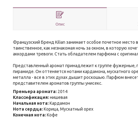
Опис
Французский Бренд Kilian занимает особое почетное место 
таинственное, как незнакомая ночь за окном, в которую хоч
аккордами тревоги. Стать обладателем парфюма с оригинал
Представленный аромат принадлежит к группе фужерные, п
пирамиде. Он оттеняется нотами кардамона, мускатного оре
металла - все в этих духах дышит роскошью. Парфюм внесет
представителем ароматов группы унисекс.
Премьера аромата:
2014
Классификация:
нишевая
Начальная нота:
Кардамон
Нота сердца:
Корица, Мускатный орех
Конечная нота:
Кофе