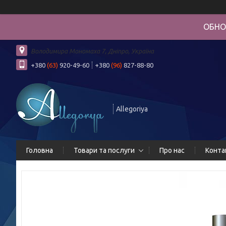
ОБНО
Володимира Мономаха 7, Дніпро, Україна
+380
(63)
920-49-60
+380
(96)
827-88-80
Allegoriya
Головна
Товари та послуги
Про нас
Конта