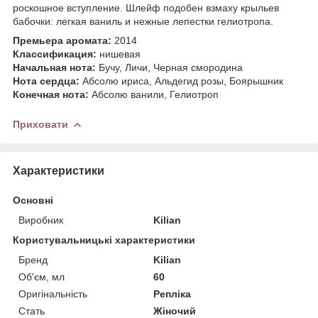
роскошное вступление. Шлейф подобен взмаху крыльев
бабочки: легкая ваниль и нежные лепестки гелиотропа.
Премьера аромата:
2014
Классификация:
нишевая
Начальная нота:
Бучу, Личи, Черная смородина
Нота сердца:
Абсолю ириса, Альдегид розы, Боярышник
Конечная нота:
Абсолю ванили, Гелиотроп
Приховати
Характеристики
Основні
Виробник
Kilian
Користувальницькі характеристики
Бренд
Kilian
Об'єм, мл
60
Оригінальність
Репліка
Стать
Жіночий