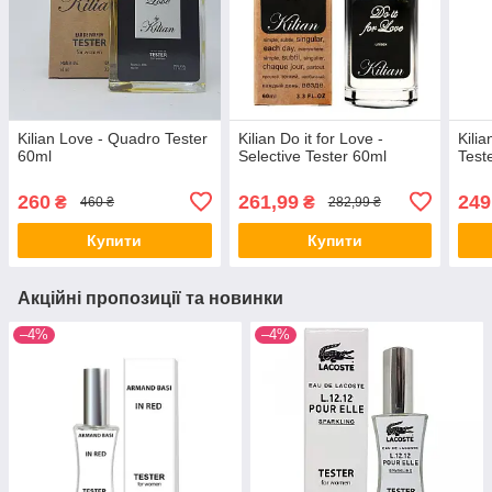
Kilian Love - Quadro Tester
Kilian Do it for Love -
Kili
60ml
Selective Tester 60ml
Test
260
261,99
249
₴
₴
460 ₴
282,99 ₴
Купити
Купити
Акційні пропозиції та новинки
–4%
–4%