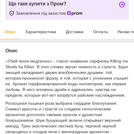
Що таке купити з Пром?
Замовлення під захистом
Опис
Характеристики
Доставка
Оплата
Умови п
Опис
«Убей меня медленно» - гласит название парфюма Killing me
Slowly by Kilian. В этих словах звучат нежность и страсть. Буря
эмоций овладевает двумя влюбленными душами: той,
которая произносит фразу, и той, которая с упоением слышит
ее. Аромат парфюмированной воды неповторим, как первая
любовь. В него вложены драйв и адреналин, чувства на
пределе, которые вот-вот взорвутся райским наслаждением.
Роскошная пышная роза выбрана сердцем благоухания.
Символ красоты и страсти со сладким гипнотическим
ароматом дополнен свежим ирисом и душистым
боярышником. Шум бушующей зелени открывает верхний
аккорд. Трио экзотических листьев бучу, терпкой черной
смородины и плодов личи с виноградным ароматом -