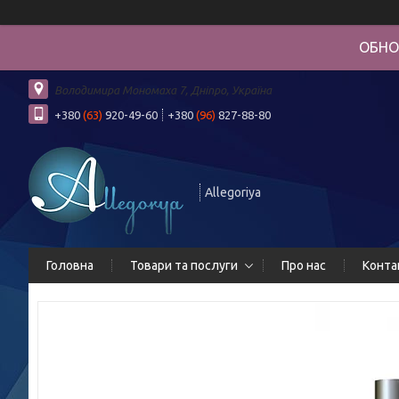
ОБНО
Володимира Мономаха 7, Дніпро, Україна
+380
(63)
920-49-60
+380
(96)
827-88-80
Allegoriya
Головна
Товари та послуги
Про нас
Конта