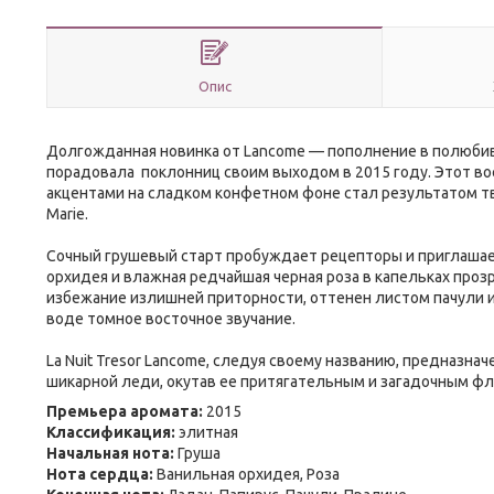
Опис
Долгожданная новинка от Lancome — пополнение в полюбивш
порадовала поклонниц своим выходом в 2015 году. Этот в
акцентами на сладком конфетном фоне стал результатом тв
Marie.
Сочный грушевый старт пробуждает рецепторы и приглашает 
орхидея и влажная редчайшая черная роза в капельках прозр
избежание излишней приторности, оттенен листом пачули 
воде томное восточное звучание.
La Nuit Tresor Lancome, следуя своему названию, предназн
шикарной леди, окутав ее притягательным и загадочным ф
Премьера аромата:
2015
Классификация:
элитная
Начальная нота:
Груша
Нота сердца:
Ванильная орхидея, Роза