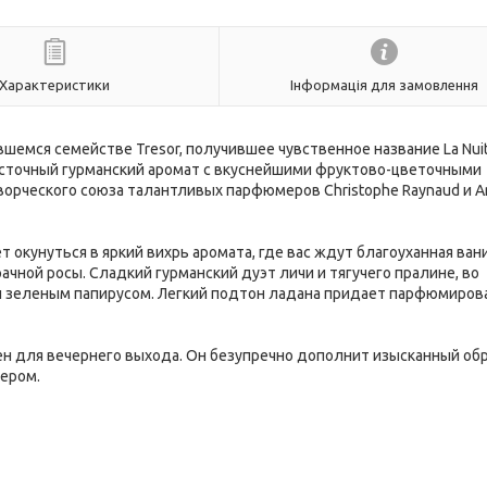
Характеристики
Інформація для замовлення
емся семействе Tresor, получившее чувственное название La Nui
осточный гурманский аромат с вкуснейшими фруктово-цветочными
орческого союза талантливых парфюмеров Christophe Raynaud и A
окунуться в яркий вихрь аромата, где вас ждут благоуханная ван
ачной росы. Сладкий гурманский дуэт личи и тягучего пралине, во
и зеленым папирусом. Легкий подтон ладана придает парфюмиров
ачен для вечернего выхода. Он безупречно дополнит изысканный об
лером.