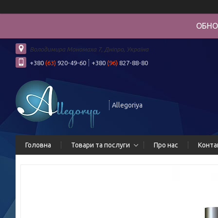
ОБНО
Володимира Мономаха 7, Дніпро, Україна
+380
(63)
920-49-60
+380
(96)
827-88-80
Allegoriya
Головна
Товари та послуги
Про нас
Конта