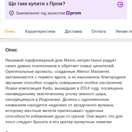
Що таке купити з Пром?
Замовлення під захистом
Опис
Характеристики
Доставка
Оплата
Умови п
Опис
Нишевый парфюмерный дом Memo непрестанно радует
своих давних поклонников и обретает новых ценителей.
Оригинальные ароматы, созданные Alienor Massenet,
запоминаются с первого вдоха, а их изысканное благородное
звучание способно создать совершенно особое настроение.
Новая композиция Kedu, вышедшая в 2014 году, посвящена
неизведанному экзотическому уголку земного шара,
находящемуся в Индонезии. Долина с одноименным
названием находится недалеко от загадочного вулкана,
которому местные жители приписывают чудесные
способности избавления души от грехов. Они верят, что для
этого следует бросить в его кратер кунжутные семечки.