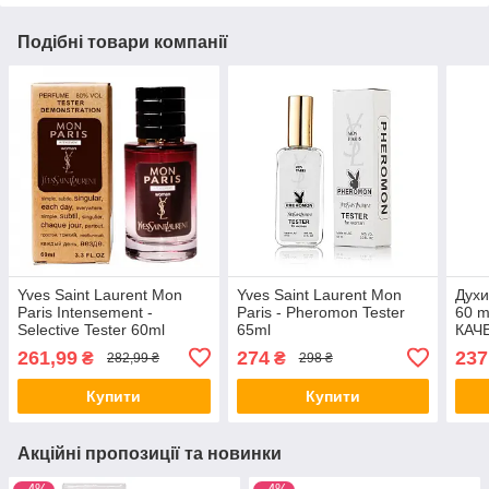
Подібні товари компанії
Yves Saint Laurent Mon
Yves Saint Laurent Mon
Духи
Paris Intensement -
Paris - Pheromon Tester
60 
Selective Tester 60ml
65ml
КАЧ
261,99
274
237
₴
₴
282,99 ₴
298 ₴
Купити
Купити
Акційні пропозиції та новинки