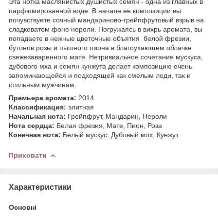
Эта нотка маслянистых душистых семян - одна из главных в
парфюмированной воде. В начале ее композиции вы
почувствуете сочный мандариново-грейпфрутовый взрыв на
сладковатом фоне нероли. Погружаясь в вихрь аромата, вы
попадаете в нежные цветочные объятия белой фрезии,
бутонов розы и пышного пиона в благоухающем облачке
свежезаваренного мате. Нетривиальное сочетание мускуса,
дубового мха и семян кунжута делает композицию очень
запоминающейся и подходящей как смелым леди, так и
стильным мужчинам.
Премьера аромата:
2014
Классификация:
элитная
Начальная нота:
Грейпфрут, Мандарин, Нероли
Нота сердца:
Белая фрезия, Мате, Пион, Роза
Конечная нота:
Белый мускус, Дубовый мох, Кунжут
Приховати
Характеристики
Основні