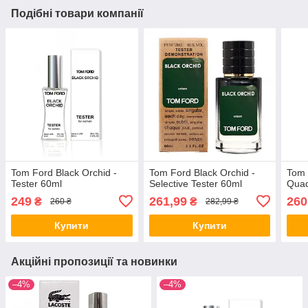
Подібні товари компанії
Tom Ford Black Orchid -
Tom Ford Black Orchid -
Tom 
Tester 60ml
Selective Tester 60ml
Quad
249
261,99
260
₴
₴
260 ₴
282,99 ₴
Купити
Купити
Акційні пропозиції та новинки
–4%
–4%