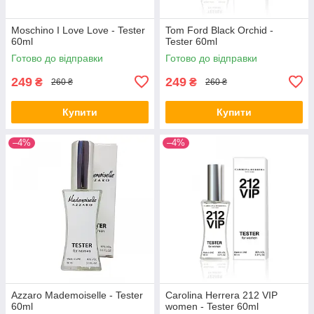
Moschino I Love Love - Tester
Tom Ford Black Orchid -
60ml
Tester 60ml
Готово до відправки
Готово до відправки
249
249
₴
₴
260 ₴
260 ₴
Купити
Купити
–4%
–4%
Azzaro Mademoiselle - Tester
Carolina Herrera 212 VIP
60ml
women - Tester 60ml