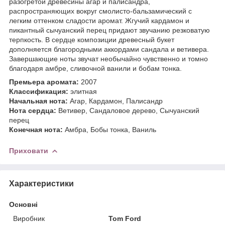
разогретой древесины агар и палисандра,
распространяющих вокруг смолисто-бальзамический с
легким оттенком сладости аромат. Жгучий кардамон и
пикантный сычуанский перец придают звучанию резковатую
терпкость. В сердце композиции древесный букет
дополняется благородными аккордами сандала и ветивера.
Завершающие ноты звучат необычайно чувственно и томно
благодаря амбре, сливочной ванили и бобам тонка.
Премьера аромата:
2007
Классификация:
элитная
Начальная нота:
Агар, Кардамон, Палисандр
Нота сердца:
Ветивер, Сандаловое дерево, Сычуанский
перец
Конечная нота:
Амбра, Бобы тонка, Ваниль
Приховати
Характеристики
Основні
Виробник
Tom Ford