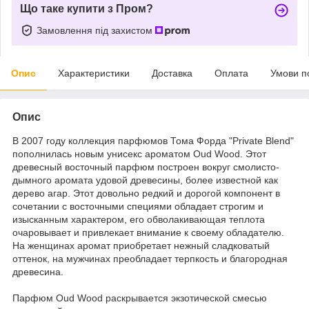
Що таке купити з Пром?
Замовлення під захистом
Опис
Характеристики
Доставка
Оплата
Умови п
Опис
В 2007 году коллекция парфюмов Тома Форда "Private Blend"
пополнилась новым унисекс ароматом Oud Wood. Этот
древесный восточный парфюм построен вокруг смолисто-
дымного аромата удовой древесины, более известной как
дерево агар. Этот довольно редкий и дорогой компонент в
сочетании с восточными специями обладает строгим и
изысканным характером, его обволакивающая теплота
очаровывает и привлекает внимание к своему обладателю.
На женщинах аромат приобретает нежный сладковатый
оттенок, на мужчинах преобладает терпкость и благородная
древесина.
Парфюм Oud Wood раскрывается экзотической смесью