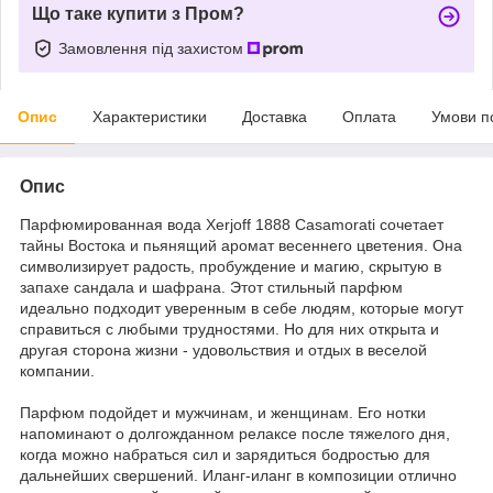
Що таке купити з Пром?
Замовлення під захистом
Опис
Характеристики
Доставка
Оплата
Умови п
Опис
Парфюмированная вода Xerjoff 1888 Casamorati сочетает
тайны Востока и пьянящий аромат весеннего цветения. Она
символизирует радость, пробуждение и магию, скрытую в
запахе сандала и шафрана. Этот стильный парфюм
идеально подходит уверенным в себе людям, которые могут
справиться с любыми трудностями. Но для них открыта и
другая сторона жизни - удовольствия и отдых в веселой
компании.
Парфюм подойдет и мужчинам, и женщинам. Его нотки
напоминают о долгожданном релаксе после тяжелого дня,
когда можно набраться сил и зарядиться бодростью для
дальнейших свершений. Иланг-иланг в композиции отлично