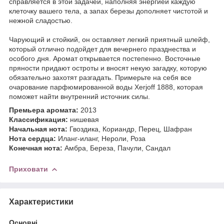
справляется в этой задачей, наполняя энергией каждую
клеточку вашего тела, а запах березы дополняет чистотой и
нежной сладостью.
Чарующий и стойкий, он оставляет легкий приятный шлейф,
который отлично подойдет для вечернего празднества и
особого дня. Аромат открывается постепенно. Восточные
пряности придают остроты и вносят некую загадку, которую
обязательно захотят разгадать. Примерьте на себя все
очарование парфюмированной воды Xerjoff 1888, которая
поможет найти внутренний источник силы.
Премьера аромата:
2013
Классификация:
нишевая
Начальная нота:
Гвоздика, Кориандр, Перец, Шафран
Нота сердца:
Иланг-иланг, Нероли, Роза
Конечная нота:
Амбра, Береза, Пачули, Сандал
Приховати
Характеристики
Основні