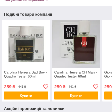
Подібні товари компанії
Carolina Herrera Bad Boy -
Carolina Herrera CH Man -
Gior
Quadro Tester 60ml
Quadro Tester 60ml
Gio 
259
259
259
₴
₴
441 ₴
441 ₴
Купити
Купити
Акційні пропозиції та новинки