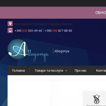
ОБНО
Володимира Мономаха 7, Дніпро, Україна
+380
(63)
920-49-60
+380
(96)
827-88-80
Allegoriya
Головна
Товари та послуги
Про нас
Конта