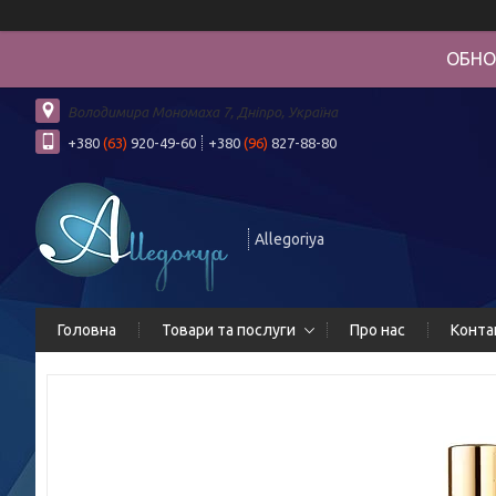
ОБНО
Володимира Мономаха 7, Дніпро, Україна
+380
(63)
920-49-60
+380
(96)
827-88-80
Allegoriya
Головна
Товари та послуги
Про нас
Конта