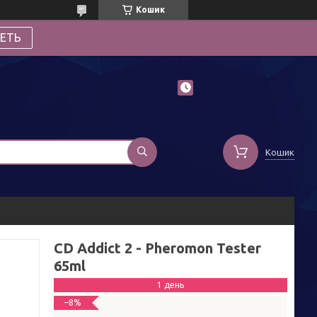
Кошик
ЕТЬ
Кошик
CD Addict 2 - Pheromon Tester
65ml
1 день
–8%