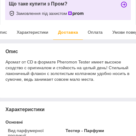
Що таке купити з Пром?
Замовлення під захистом
пис
Характеристики
Доставка
Оплата
Умови пове
Опис
Аромат от CD в формате Pheromon Tester имеет высокое
сходство с оригиналом и стойкость на целый день! Стильный
лаконичный флакон с золотистым колпачком удобно носить в
сумочке, ведь занимает совсем мало места.
Характеристики
Основні
Вид парфумерної
Тестер - Парфуми
продукції