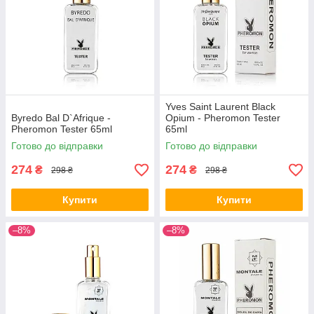
Yves Saint Laurent Black
Byredo Bal D`Afrique -
Opium - Pheromon Tester
Pheromon Tester 65ml
65ml
Готово до відправки
Готово до відправки
274
274
₴
₴
298 ₴
298 ₴
Купити
Купити
–8%
–8%