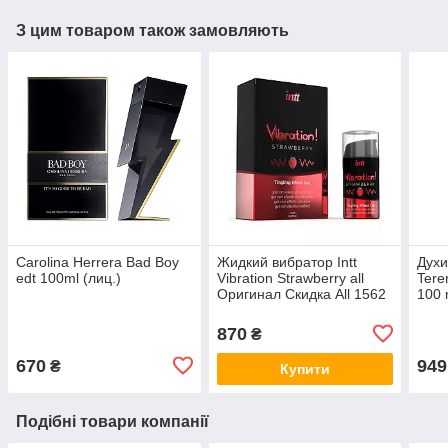
З цим товаром також замовляють
Carolina Herrera Bad Boy
Жидкий вибратор Intt
Духи
edt 100ml (лиц.)
Vibration Strawberry all
Teren
Оригинал Скидка All 1562
100 
Афро
all К
870
₴
670
949
₴
Купити
Подібні товари компанії