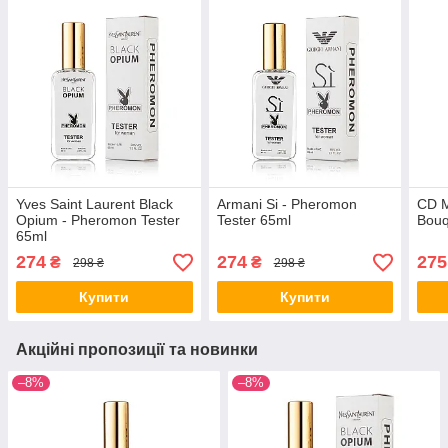
Yves Saint Laurent Black
Armani Si - Pheromon
CD M
Opium - Pheromon Tester
Tester 65ml
Bouq
65ml
274
274
275
₴
₴
298 ₴
298 ₴
Купити
Купити
Акційні пропозиції та новинки
–8%
–8%