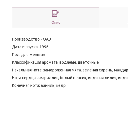
Опис
Производство - ОАЭ
Дата выпуска: 1996
Пол: для женщин
Классификация аромата: водяные, цветочные
Начальная нота: замороженная мята, зеленая сирень, манда
Нота сердца: амариллис, белый персик, водяная лилия, вод
Конечная нота: ваниль, кедр