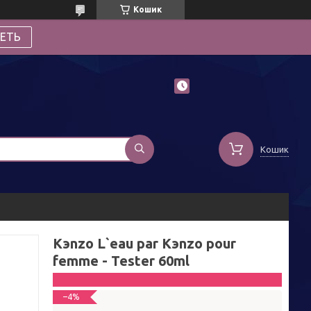
Кошик
ЕТЬ
Кошик
Kэnzo L`eau par Kэnzo pour
femme - Tester 60ml
–4%