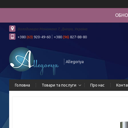
ОБНО
Володимира Мономаха 7, Дніпро, Україна
+380
(63)
920-49-60
+380
(96)
827-88-80
Allegoriya
Головна
Товари та послуги
Про нас
Конта