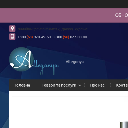
ОБНО
Володимира Мономаха 7, Дніпро, Україна
+380
(63)
920-49-60
+380
(96)
827-88-80
Allegoriya
Головна
Товари та послуги
Про нас
Конта