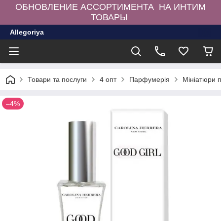
ОБНОВЛЕНИЕ АССОРТИМЕНТА НА ИНТИМ
ТОВАРЫ
Allegoriya
Товари та послуги
4 опт
Парфумерія
Мініатюри 
–4%