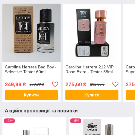
Carolina Herrera Bad Boy -
Carolina Herrera 212 VIP
Caro
Selective Tester 60ml
Rose Extra - Tester 58ml
Supr
249,99
275,60
275
₴
₴
270,99 ₴
292,60 ₴
Купити
Купити
Акційні пропозиції та новинки
–4%
–4%