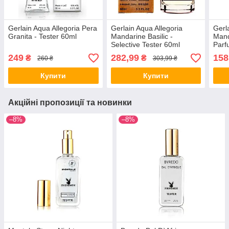
Gerlain Aqua Allegoria Pera
Gerlain Aqua Allegoria
Gerl
Granita - Tester 60ml
Mandarine Basilic -
Mand
Selective Tester 60ml
Parf
249
282,99
158
₴
₴
260 ₴
303,99 ₴
Купити
Купити
Акційні пропозиції та новинки
–8%
–8%