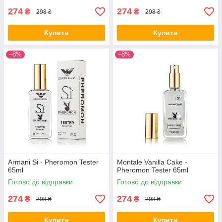
274
274
₴
₴
298 ₴
298 ₴
Купити
Купити
–8%
–8%
Armani Si - Pheromon Tester
Montale Vanilla Cake -
65ml
Pheromon Tester 65ml
Готово до відправки
Готово до відправки
274
274
₴
₴
298 ₴
298 ₴
Купити
Купити