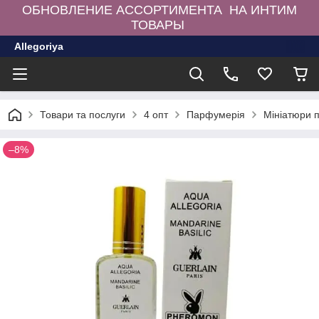
ОБНОВЛЕНИЕ АССОРТИМЕНТА НА ИНТИМ
ТОВАРЫ
Allegoriya
Товари та послуги
4 опт
Парфумерія
Мініатюри 
–8%