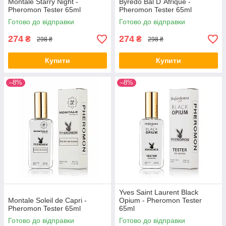
Montale Starry Night -
Byredo Bal D`Afrique -
Pheromon Tester 65ml
Pheromon Tester 65ml
Готово до відправки
Готово до відправки
274
274
₴
₴
298 ₴
298 ₴
Купити
Купити
–8%
–8%
Yves Saint Laurent Black
Montale Soleil de Capri -
Opium - Pheromon Tester
Pheromon Tester 65ml
65ml
Готово до відправки
Готово до відправки