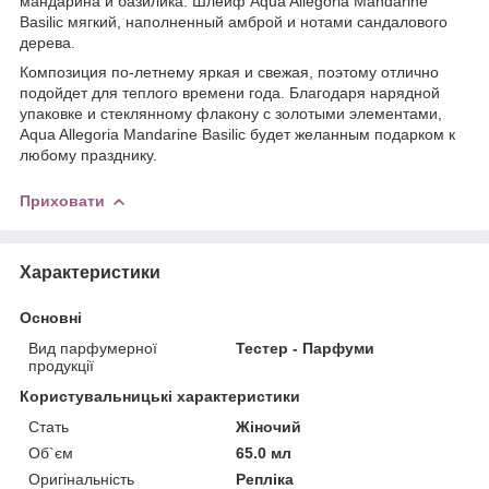
мандарина и базилика. Шлейф Aqua Allegoria Mandarine
Basilic мягкий, наполненный амброй и нотами сандалового
дерева.
Композиция по-летнему яркая и свежая, поэтому отлично
подойдет для теплого времени года. Благодаря нарядной
упаковке и стеклянному флакону с золотыми элементами,
Aqua Allegoria Mandarine Basilic будет желанным подарком к
любому празднику.
Приховати
Характеристики
Основні
Вид парфумерної
Тестер - Парфуми
продукції
Користувальницькі характеристики
Стать
Жіночий
Об`єм
65.0 мл
Оригінальність
Репліка