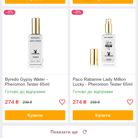
–8%
–8%
Byredo Gypsy Water -
Paco Rabanne Lady Million
Pheromon Tester 65ml
Lucky - Pheromon Tester 65ml
Готово до відправки
Готово до відправки
274
274
₴
₴
298 ₴
298 ₴
Купити
Купити
Показати ще