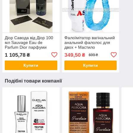
Діор Савода від Діор 100
Фалоїмітатор вагінальний
мл Sauvage Eau de
анальний фалолос для
Parfum Dior парфуми
двох + Мастило
чоловічі
універсальне з антисептик
1 105,78
349,50
₴
₴
699 ₴
115 ml
Купити
Купити
Подібні товари компанії