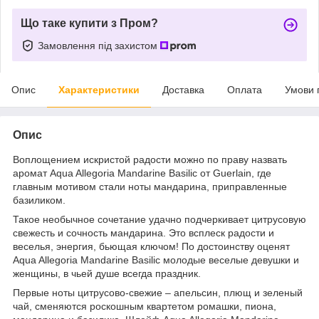
Що таке купити з Пром?
Замовлення під захистом
Опис
Характеристики
Доставка
Оплата
Умови 
Опис
Воплощением искристой радости можно по праву назвать
аромат Aqua Allegoria Mandarine Basilic от Guerlain, где
главным мотивом стали ноты мандарина, приправленные
базиликом.
Такое необычное сочетание удачно подчеркивает цитрусовую
свежесть и сочность мандарина. Это всплеск радости и
веселья, энергия, бьющая ключом! По достоинству оценят
Aqua Allegoria Mandarine Basilic молодые веселые девушки и
женщины, в чьей душе всегда праздник.
Первые ноты цитрусово-свежие – апельсин, плющ и зеленый
чай, сменяются роскошным квартетом ромашки, пиона,