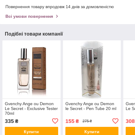
Повернення товару впродовж 14 днів за домовленістю
Всі умови повернення
Подібні товари компанії
Gvenchy Ange ou Demon
Gvenchy Ange ou Demon
Gve
Le Secret - Exclusive Tester
le Secret - Pen Tube 20 ml
Le S
70ml
335
155
308
₴
₴
275 ₴
Купити
Купити