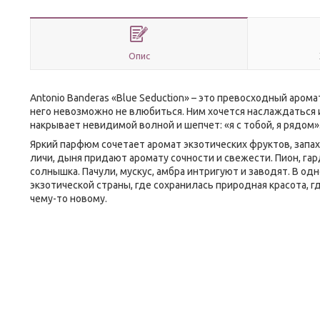
Опис
Antonio Banderas «Blue Seduction» – это превосходный аром
него невозможно не влюбиться. Ним хочется наслаждаться и
накрывает невидимой волной и шепчет: «я с тобой, я рядом»
Яркий парфюм сочетает аромат экзотических фруктов, запа
личи, дыня придают аромату сочности и свежести. Пион, г
солнышка. Пачули, мускус, амбра интригуют и заводят. В од
экзотической страны, где сохранилась природная красота, 
чему-то новому.