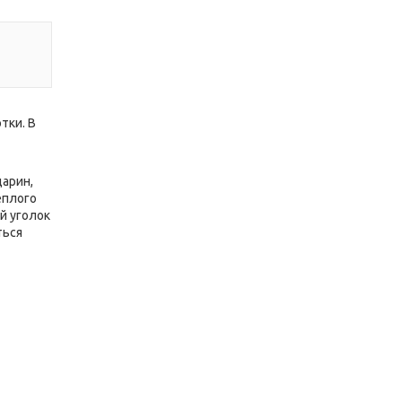
тки. В
дарин,
еплого
й уголок
ться