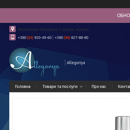
ОБНО
Володимира Мономаха 7, Дніпро, Україна
+380
(63)
920-49-60
+380
(96)
827-88-80
Allegoriya
Головна
Товари та послуги
Про нас
Конта