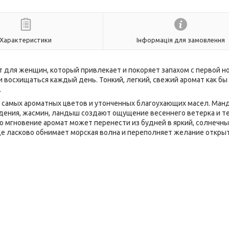
Характеристики
Інформація для замовлення
ат для женщин, который привлекает и покоряет запахом с первой но
 восхищаться каждый день. Тонкий, легкий, свежий аромат как бы
.
х самых ароматных цветов и утонченных благоухающих масел. Ман
ардения, жасмин, ландыш создают ощущение весеннего ветерка и т
но мгновение аромат может перенести из будней в яркий, солнечны
где ласково обнимает морская волна и переполняет желание откры