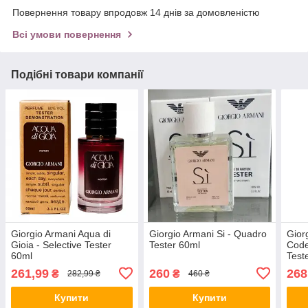
Повернення товару впродовж 14 днів за домовленістю
Всі умови повернення
Подібні товари компанії
Giorgio Armani Aqua di
Giorgio Armani Si - Quadro
Gior
Gioia - Selective Tester
Tester 60ml
Code
60ml
Test
261,99
260
268
₴
₴
282,99 ₴
460 ₴
Купити
Купити