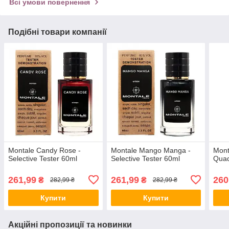
Всі умови повернення
Подібні товари компанії
Montale Candy Rose -
Montale Mango Manga -
Mont
Selective Tester 60ml
Selective Tester 60ml
Quad
261,99
261,99
260
₴
₴
282,99 ₴
282,99 ₴
Купити
Купити
Акційні пропозиції та новинки