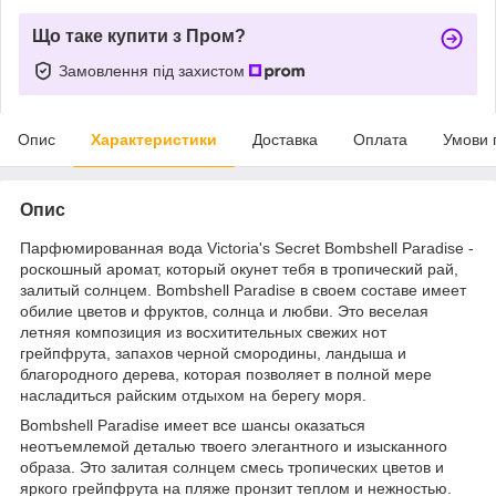
Що таке купити з Пром?
Замовлення під захистом
Опис
Характеристики
Доставка
Оплата
Умови 
Опис
Парфюмированная вода Victoria's Secret Bombshell Paradise -
роскошный аромат, который окунет тебя в тропический рай,
залитый солнцем. Bombshell Paradise в своем составе имеет
обилие цветов и фруктов, солнца и любви. Это веселая
летняя композиция из восхитительных свежих нот
грейпфрута, запахов черной смородины, ландыша и
благородного дерева, которая позволяет в полной мере
насладиться райским отдыхом на берегу моря.
Bombshell Paradise имеет все шансы оказаться
неотъемлемой деталью твоего элегантного и изысканного
образа. Это залитая солнцем смесь тропических цветов и
яркого грейпфрута на пляже пронзит теплом и нежностью.