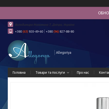
ОБНО
Володимира Мономаха 7, Дніпро, Україна
+380
(63)
920-49-60
+380
(96)
827-88-80
Allegoriya
Головна
Товари та послуги
Про нас
Конта