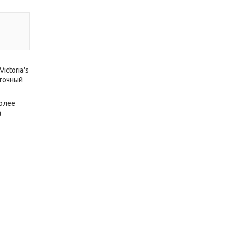
ctoria's
еточный
более
а