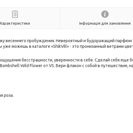
Характеристики
Інформація для замовлення
у весеннего пробуждения. Невероятный и будоражащий парфюм Vi
 ты уже можешь в каталоге «ShikVill» - это пронизанный ветрами цв
ощущения бесстрашности, уверенности в себе. Сделай себя еще 
mbshell Wild Flower от VS. Бери флакон с собой в путешествие, н
я роза.