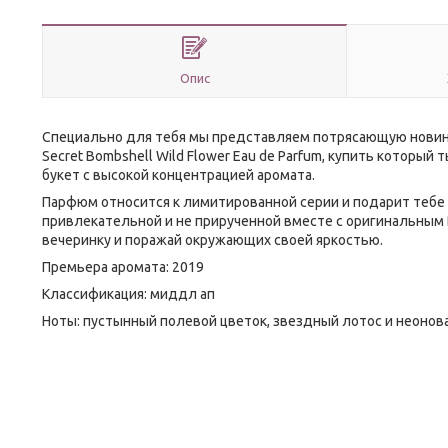
Опис
Специально для тебя мы представляем потрясающую новинк
Secret Bombshell Wild Flower Eau de Parfum, купить который
букет с высокой концентрацией аромата.
Парфюм относится к лимитированной серии и подарит тебе 
привлекательной и не прирученной вместе с оригинальным Bo
вечеринку и поражай окружающих своей яркостью.
Премьера аромата: 2019
Классификация: миддл ап
Ноты: пустынный полевой цветок, звездный лотос и неонова