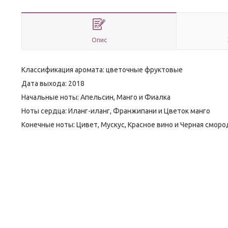
Опис
Классификация аромата: цветочные фруктовые
Дата выхода: 2018
Начальные ноты: Апельсин, Манго и Фиалка
Ноты сердца: Иланг-иланг, Франжипани и Цветок манго
Конечные ноты: Цивет, Мускус, Красное вино и Черная смор