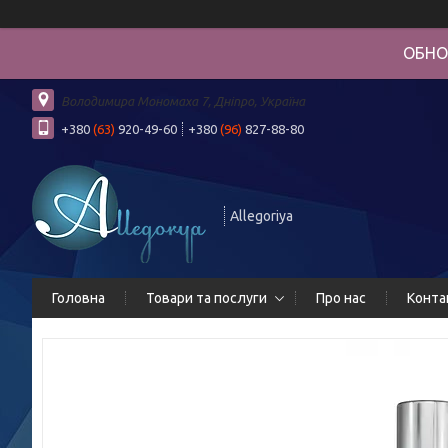
ОБНО
Володимира Мономаха 7, Дніпро, Україна
+380
(63)
920-49-60
+380
(96)
827-88-80
Allegoriya
Головна
Товари та послуги
Про нас
Конта