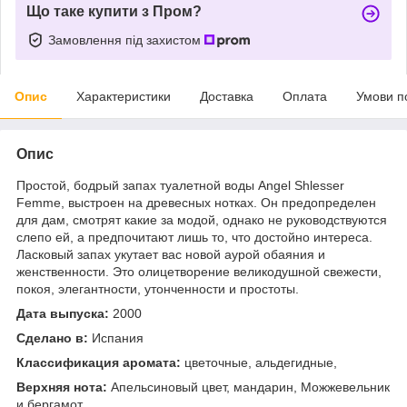
Що таке купити з Пром?
Замовлення під захистом
Опис
Характеристики
Доставка
Оплата
Умови п
Опис
Простой, бодрый запах туалетной воды Angel Shlesser
Femme, выстроен на древесных нотках. Он предопределен
для дам, смотрят какие за модой, однако не руководствуются
слепо ей, а предпочитают лишь то, что достойно интереса.
Ласковый запах укутает вас новой аурой обаяния и
женственности. Это олицетворение великодушной свежести,
покоя, элегантности, утонченности и простоты.
Дата выпуска:
2000
Сделано в:
Испания
Классификация аромата:
цветочные, альдегидные,
Верхняя нота:
Апельсиновый цвет, мандарин, Можжевельник
и бергамот