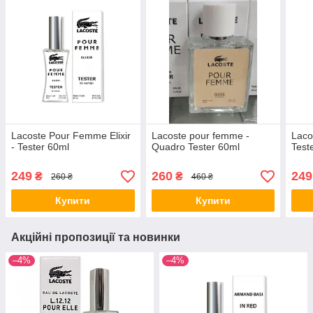
Lacoste Pour Femme Elixir
Lacoste pour femme -
Laco
- Tester 60ml
Quadro Tester 60ml
Test
249
260
249
₴
₴
260 ₴
460 ₴
Купити
Купити
Акційні пропозиції та новинки
–4%
–4%