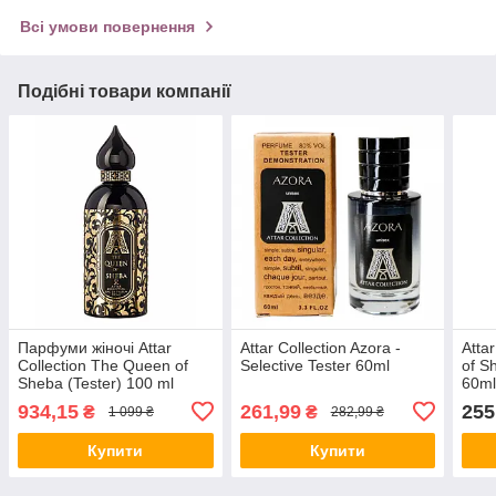
Всі умови повернення
Подібні товари компанії
Парфуми жіночі Attar
Attar Collection Azora -
Atta
Collection The Queen of
Selective Tester 60ml
of S
Sheba (Tester) 100 ml
60m
Аттар Квін Оф Шеба
934,15
261,99
255
₴
₴
1 099 ₴
282,99 ₴
(Тестер) 100 мл all К
Купити
Купити