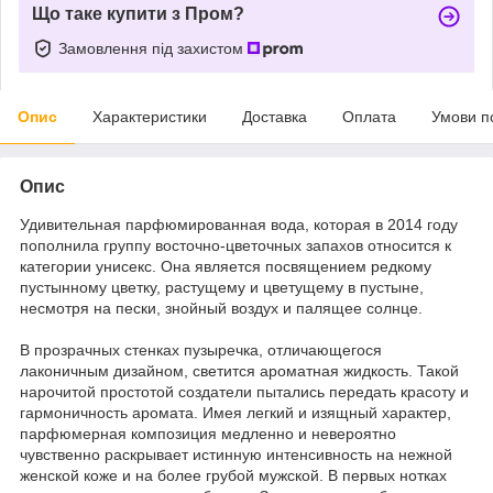
Що таке купити з Пром?
Замовлення під захистом
Опис
Характеристики
Доставка
Оплата
Умови п
Опис
Удивительная парфюмированная вода, которая в 2014 году
пополнила группу восточно-цветочных запахов относится к
категории унисекс. Она является посвящением редкому
пустынному цветку, растущему и цветущему в пустыне,
несмотря на пески, знойный воздух и палящее солнце.
В прозрачных стенках пузыречка, отличающегося
лаконичным дизайном, светится ароматная жидкость. Такой
нарочитой простотой создатели пытались передать красоту и
гармоничность аромата. Имея легкий и изящный характер,
парфюмерная композиция медленно и невероятно
чувственно раскрывает истинную интенсивность на нежной
женской коже и на более грубой мужской. В первых нотках