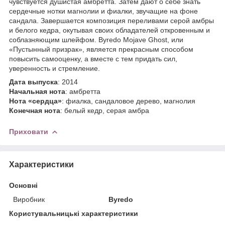
чувствуется душистая амбретта. Затем дают о себе знать
сердечные нотки магнолии и фиалки, звучащие на фоне
сандала. Завершается композиция переливами серой амбры
и белого кедра, окутывая своих обладателей откровенным и
соблазняющим шлейфом. Byredo Mojave Ghost, или
«Пустынный призрак», является прекрасным способом
повысить самооценку, а вместе с тем придать сил,
уверенность и стремление.
Дата выпуска
: 2014
Начальная нота
: амбретта
Нота «сердца»
: фиалка, сандаловое дерево, магнолия
Конечная нота
: белый кедр, серая амбра
Приховати
Характеристики
Основні
Виробник
Byredo
Користувальницькі характеристики