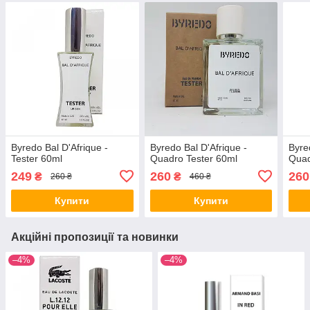
Byredo Bal D'Afrique -
Byredo Bal D'Afrique -
Byre
Tester 60ml
Quadro Tester 60ml
Quad
249
260
260
₴
₴
260 ₴
460 ₴
Купити
Купити
Акційні пропозиції та новинки
–4%
–4%