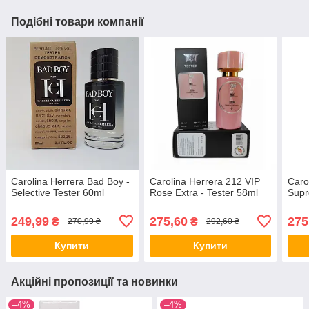
Подібні товари компанії
Carolina Herrera Bad Boy -
Carolina Herrera 212 VIP
Caro
Selective Tester 60ml
Rose Extra - Tester 58ml
Supr
249,99
275,60
275
₴
₴
270,99 ₴
292,60 ₴
Купити
Купити
Акційні пропозиції та новинки
–4%
–4%