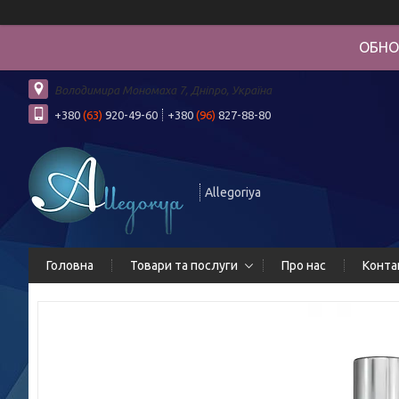
ОБНО
Володимира Мономаха 7, Дніпро, Україна
+380
(63)
920-49-60
+380
(96)
827-88-80
Allegoriya
Головна
Товари та послуги
Про нас
Конта