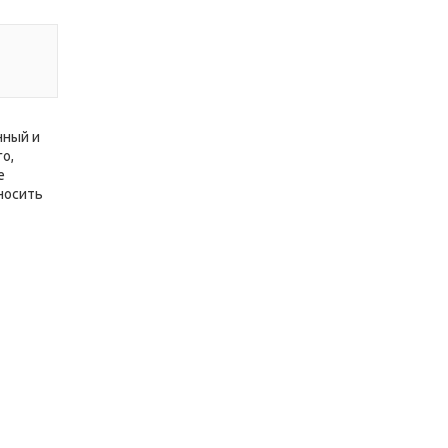
нный и
о,
е
носить