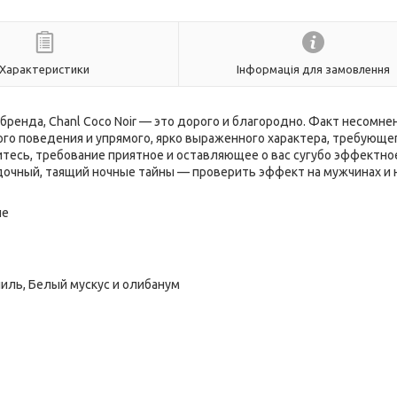
Характеристики
Інформація для замовлення
бренда, Chanl Coco Noir — это дорого и благородно. Факт несомне
го поведения и упрямого, ярко выраженного характера, требующег
итесь, требование приятное и оставляющее о вас сугубо эффектно
дочный, таящий ночные тайны — проверить эффект на мужчинах и 
ые
ниль, Белый мускус и олибанум