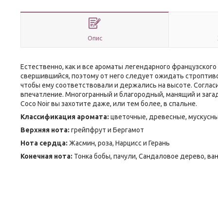
Опис
Естественно, как и все ароматы легендарного французского 
свершившийся, поэтому от него следует ожидать строптиво
чтобы ему соответствовали и держались на высоте. Соглас
впечатление. Многогранный и благородный, манящий и зага
Coco Noir вы захотите даже, или тем более, в спальне.
Классификация аромата:
цветочные, древесные, мускусн
Верхняя нота:
грейпфрут и Бергамот
Нота сердца:
Жасмин, роза, Нарцисс и Герань
Конечная нота:
Тонка бобы, пачули, Сандаловое дерево, ва