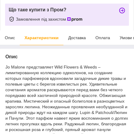
Що таке купити з Пром?
Замовлення під захистом
Опис
Характеристики
Доставка
Оплата
Умови 
Опис
Jo Malone представляет Wild Flowers & Weeds –
лимитированную коллекцию одеколонов, на создание
которых парфюмеров вдохновили загадочные дикие травы и
полевые цветы с берегов извилистых рек. Удивительные
сочетания ароматов раскрываются перед вами без четкого
порядкаво всей хаотичной природной красоте. Обжигающая
крапива. Мистический и опасный болиголов в разноцветных
зарослях люпина. Неожиданные проявления необузданной и
дикой природы ждут на каждом шагу. Lupin & Patchouli/Люпин
и Пачули. Этот парфюм навеет яркие воспоминания о долгих
летних прогулках вдоль реки. Радужный люпин, благородная
и роскошная роза и глубокий, пряный аромат пачули