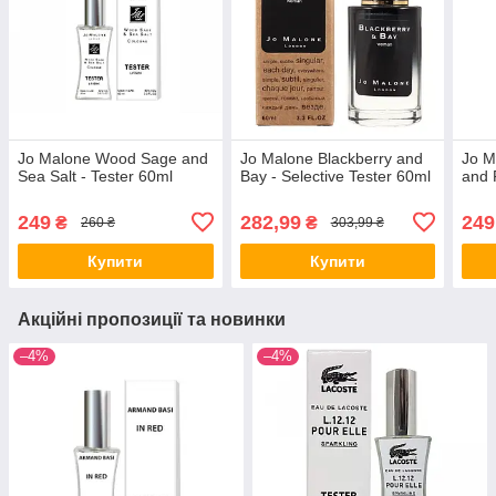
Jo Malone Wood Sage and
Jo Malone Blackberry and
Jo M
Sea Salt - Tester 60ml
Bay - Selective Tester 60ml
and 
249
282,99
249
₴
₴
260 ₴
303,99 ₴
Купити
Купити
Акційні пропозиції та новинки
–4%
–4%