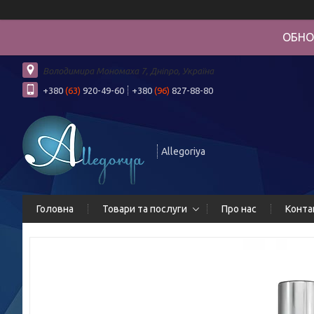
ОБНО
Володимира Мономаха 7, Дніпро, Україна
+380
(63)
920-49-60
+380
(96)
827-88-80
Allegoriya
Головна
Товари та послуги
Про нас
Конта