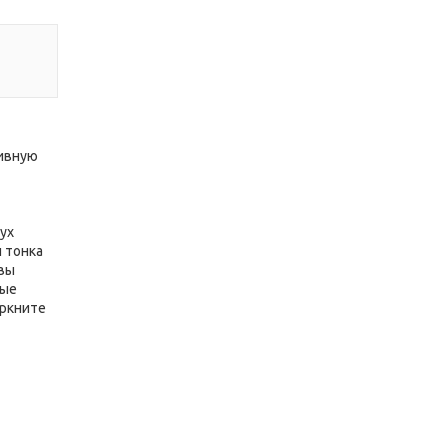
зивную
ух
 тонка
 вы
ные
еркните