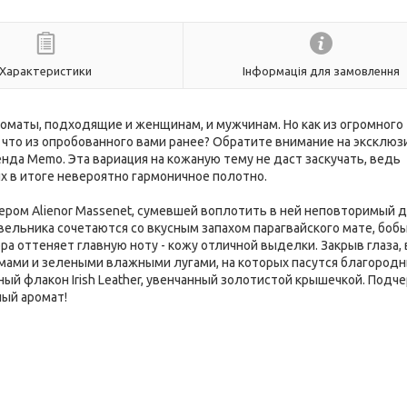
Характеристики
Інформація для замовлення
маты, подходящие и женщинам, и мужчинам. Но как из огромного
 что из опробованного вами ранее? Обратите внимание на эксклю
нда Memo. Эта вариация на кожаную тему не даст заскучать, ведь
х в итоге невероятно гармоничное полотно.
ром Alienor Massenet, сумевшей воплотить в ней неповторимый д
льника сочетаются со вкусным запахом парагвайского мате, бобы
 оттеняет главную ноту - кожу отличной выделки. Закрыв глаза,
мами и зелеными влажными лугами, на которых пасутся благород
ый флакон Irish Leather, увенчанный золотистой крышечкой. Подч
ый аромат!