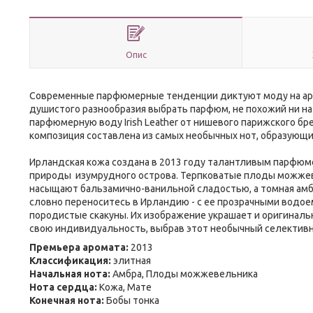
Опис
Современные парфюмерные тенденции диктуют моду на аро
душистого разнообразия выбрать парфюм, не похожий ни на
парфюмерную воду Irish Leather от нишевого парижского бре
композиция составлена из самых необычных нот, образующи
Ирландская кожа создана в 2013 году талантливым парфюме
природы изумрудного острова. Терпковатые плоды можжеве
насыщают бальзамично-ванильной сладостью, а томная амбра
словно переноситесь в Ирландию - с ее прозрачными водое
породистые скакуны. Их изображение украшает и оригинальн
свою индивидуальность, выбрав этот необычный селективн
Премьера аромата:
2013
Классификация:
элитная
Начальная нота:
Амбра, Плоды можжевельника
Нота сердца:
Кожа, Мате
Конечная нота:
Бобы тонка