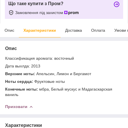
Що таке купити з Пром?
Замовлення під захистом
Опис
Характеристики
Доставка
Оплата
Умови 
Опис
Классификация аромата: восточный
Дата выхлда: 2013
Верхние ноты:
Апельсин, Лимон и Бергамот
Ноты сердца:
Фруктовые ноты
Конечные ноты:
мбра, Белый мускус и Мадагаскарская
ваниль
Приховати
Характеристики