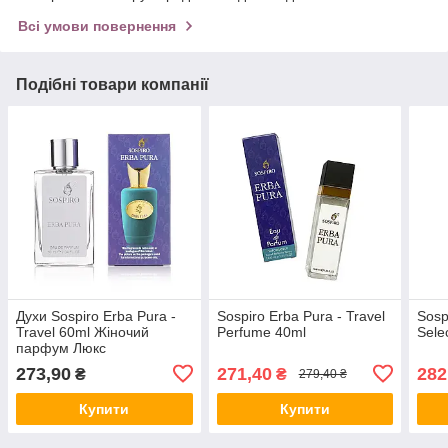
Всі умови повернення
Подібні товари компанії
Духи Sospiro Erba Pura -
Sospiro Erba Pura - Travel
Sosp
Travel 60ml Жіночий
Perfume 40ml
Sele
парфум Люкс
273,90
271,40
282
₴
₴
279,40 ₴
Купити
Купити