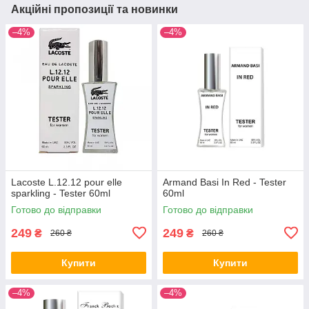
Акційні пропозиції та новинки
–4%
–4%
Lacoste L.12.12 pour elle
Armand Basi In Red - Tester
sparkling - Tester 60ml
60ml
Готово до відправки
Готово до відправки
249
249
₴
₴
260 ₴
260 ₴
Купити
Купити
–4%
–4%